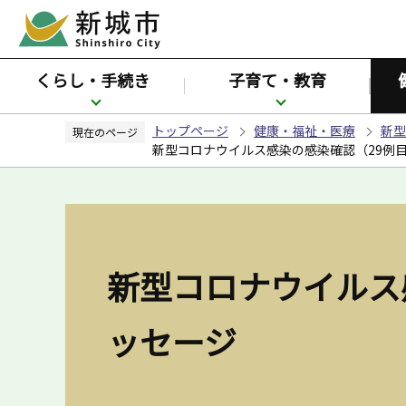
こ
の
ペ
くらし・手続き
子育て・教育
ー
ジ
トップページ
健康・福祉・医療
新型
の
現在のページ
新型コロナウイルス感染の感染確認（29例
先
頭
で
す
新型コロナウイルス
ッセージ