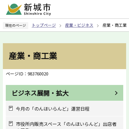
こ
の
ペ
トップページ
産業・ビジネス
産業・商工業
現在のページ
ー
ジ
の
先
産業・商工業
頭
で
す
ページID：983760020
ビジネス展開・拡大
今月の「のんほいらんど」運営日程
市役所内販売スペース「のんほいらんど」出店者