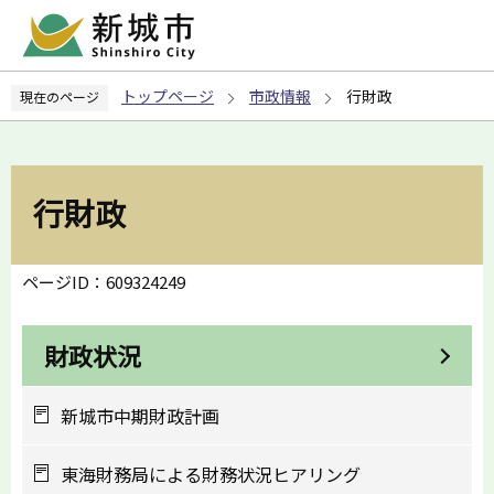
こ
の
ペ
トップページ
市政情報
行財政
現在のページ
ー
ジ
の
先
行財政
頭
で
す
ページID：609324249
財政状況
新城市中期財政計画
東海財務局による財務状況ヒアリング