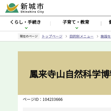
こ
の
ペ
くらし・手続き
子育て・教育
ー
ジ
トップページ
目的別メニュー
施設を
の
現在のページ
先
頭
で
す
鳳来寺山自然科学博
ページID：104233666