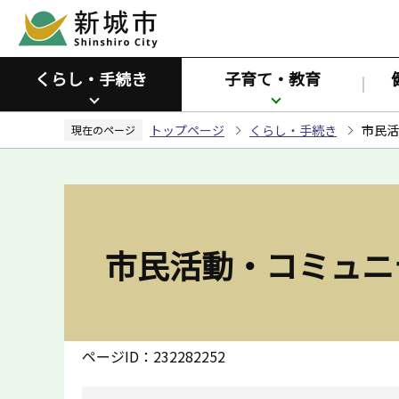
こ
の
ペ
くらし・手続き
子育て・教育
ー
ジ
トップページ
くらし・手続き
市民活
の
現在のページ
先
頭
で
す
市民活動・コミュニ
ページID：232282252