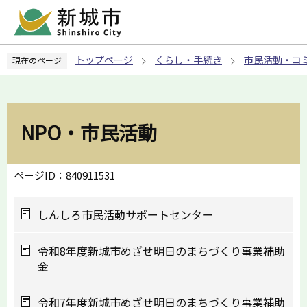
こ
の
ペ
トップページ
くらし・手続き
市民活動・コ
現在のページ
ー
ジ
の
先
NPO・市民活動
頭
で
す
ページID：840911531
しんしろ市民活動サポートセンター
令和8年度新城市めざせ明日のまちづくり事業補助
金
令和7年度新城市めざせ明日のまちづくり事業補助