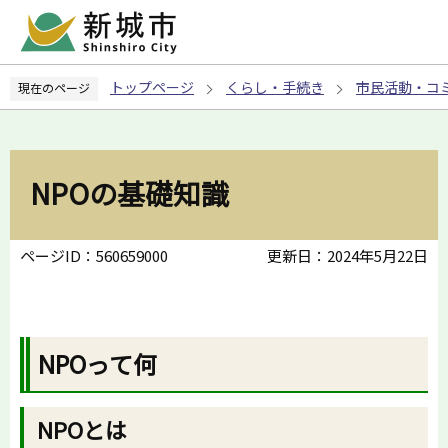
こ
の
ペ
トップページ
くらし・手続き
市民活動・コ
現在のページ
ー
ジ
の
先
NPOの基礎知識
頭
で
す
ページID：560659000
更新日：2024年5月22日
NPOって何
NPOとは