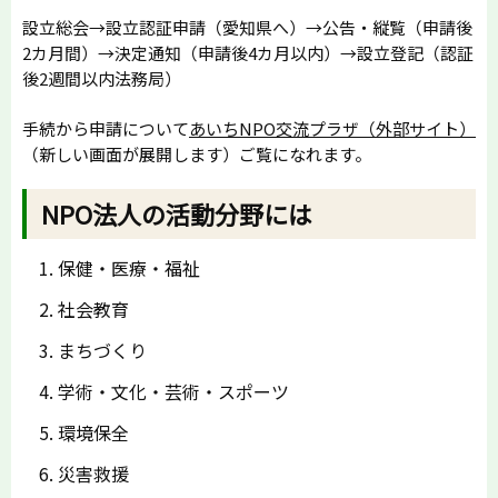
設立総会→設立認証申請（愛知県へ）→公告・縦覧（申請後
2カ月間）→決定通知（申請後4カ月以内）→設立登記（認証
後2週間以内法務局）
手続から申請について
あいちNPO交流プラザ（外部サイト）
（新しい画面が展開します）ご覧になれます。
NPO法人の活動分野には
保健・医療・福祉
社会教育
まちづくり
学術・文化・芸術・スポーツ
環境保全
災害救援