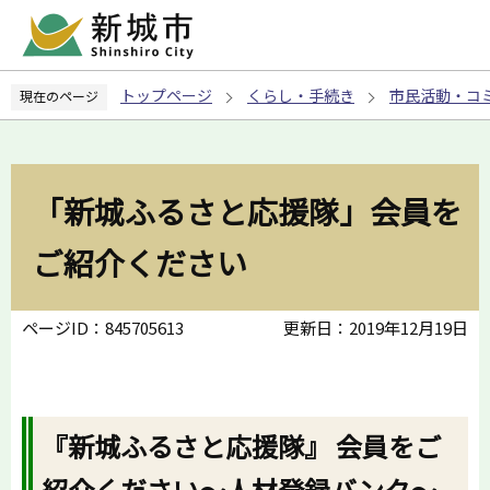
こ
の
ペ
トップページ
くらし・手続き
市民活動・コ
現在のページ
ー
ジ
の
先
「新城ふるさと応援隊」会員を
頭
で
ご紹介ください
す
ページID：845705613
更新日：2019年12月19日
『新城ふるさと応援隊』 会員をご
紹介ください～人材登録バンク～