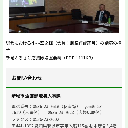
総会における小林宏之様（会員：航空評論家等）の講演の様
子
新城ふるさと応援隊設置要綱（PDF：111KB）
お問い合わせ
新城市 企画部 秘書人事課
電話番号：0536-23-7618（秘書係） ,0536-23-
7619（人事係） ,0536-23-7623（広報広聴係）
ファクス：0536-23-2002
〒441-1392 愛知県新城市字東入船115番地 本庁舎3,4階