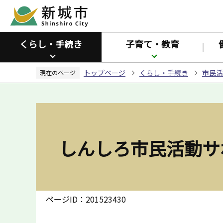
こ
の
ペ
くらし・手続き
子育て・教育
ー
ジ
トップページ
くらし・手続き
市民活
の
現在のページ
先
頭
で
す
しんしろ市民活動サ
ページID：201523430