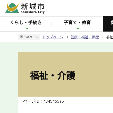
こ
の
ペ
くらし・手続き
子育て・教育
ー
ジ
トップページ
健康・福祉・医療
福祉
の
現在のページ
先
頭
で
す
福祉・介護
ページID：434945576