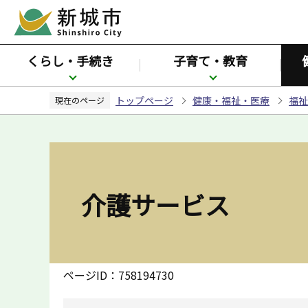
こ
の
ペ
くらし・手続き
子育て・教育
ー
ジ
トップページ
健康・福祉・医療
福祉
の
現在のページ
先
頭
で
す
介護サービス
ページID：758194730