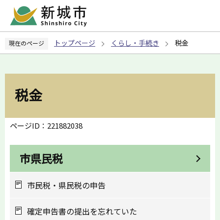
こ
の
ペ
トップページ
くらし・手続き
税金
現在のページ
ー
ジ
の
先
税金
頭
で
す
ページID：221882038
市県民税
市民税・県民税の申告
確定申告書の提出を忘れていた