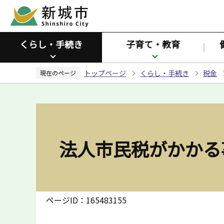
こ
の
ペ
くらし・手続き
子育て・教育
ー
ジ
トップページ
くらし・手続き
税金
の
現在のページ
先
頭
で
す
法人市民税がかかる
ページID：165483155