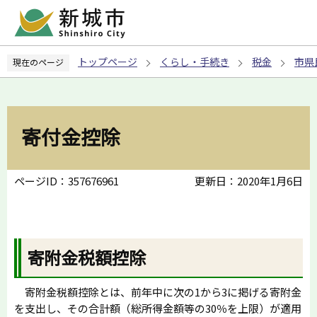
こ
の
ペ
トップページ
くらし・手続き
税金
市県
現在のページ
ー
ジ
の
先
寄付金控除
頭
で
す
ページID：357676961
更新日：2020年1月6日
寄附金税額控除
寄附金税額控除とは、前年中に次の1から3に掲げる寄附金
を支出し、その合計額（総所得金額等の30％を上限）が適用