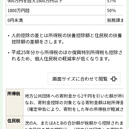
900万円を超え1800万円以下
57％
1800万円超
50％
0円未満
税務課まで
人的控除の差とは所得税の扶養控除額と住民税の扶養
控除額の差額をさします。
平成25年分から所得税のほか復興特別所得税も控除さ
れるため、個人住民税の軽減率が低くなります。
画面サイズに合わせて閲覧
所得税
地方公共団体への寄附金から2千円を引いた額が所得
なお、寄附金控除の対象となる寄附金額は総所得金額
（確定申告により、寄附をした年の所得税が軽減され
住民税
次のA、またはAとBの合計額が税額から控除されます