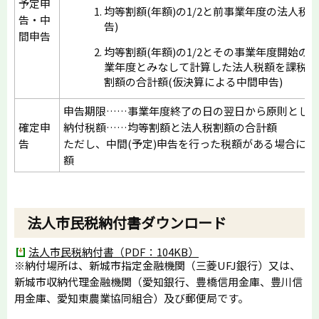
予定申
均等割額(年額)の1/2と前事業年度の法人税割
告・中
告)
間申告
均等割額(年額)の1/2とその事業年度開始の
業年度とみなして計算した法人税額を課税標
割額の合計額(仮決算による中間申告)
申告期限……事業年度終了の日の翌日から原則として
確定申
納付税額……均等割額と法人税割額の合計額
告
ただし、中間(予定)申告を行った税額がある場合に
額
法人市民税納付書ダウンロード
法人市民税納付書（PDF：104KB）
※納付場所は、新城市指定金融機関（三菱UFJ銀行）又は、
新城市収納代理金融機関（愛知銀行、豊橋信用金庫、豊川信
用金庫、愛知東農業協同組合）及び郵便局です。