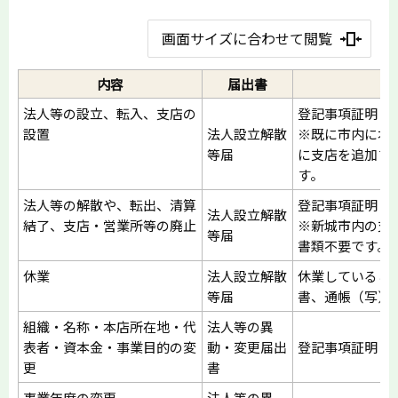
画面サイズに合わせて閲覧
内容
届出書
法人等の設立、転入、支店の
登記事項証明と
設置
法人設立解散
※既に市内に本
等届
に支店を追加す
す。
法人等の解散や、転出、清算
登記事項証明（
法人設立解散
結了、支店・営業所等の廃止
※新城市内の支
等届
書類不要です。
休業
法人設立解散
休業しているこ
等届
書、通帳（写）
組織・名称・本店所在地・代
法人等の異
表者・資本金・事業目的の変
動・変更届出
登記事項証明（
更
書
事業年度の変更
法人等の異