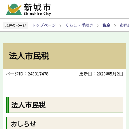
こ
の
ペ
トップページ
くらし・手続き
税金
市県
現在のページ
ー
ジ
の
先
法人市民税
頭
で
す
ページID：243917478
更新日：2023年5月2日
法人市民税
おしらせ