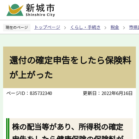
こ
の
ペ
トップページ
くらし・手続き
税金
市県
現在のページ
ー
ジ
の
先
還付の確定申告をしたら保険料
頭
で
が上がった
す
ページID：835732340
更新日：2022年6月16日
株の配当等があり、所得税の確定
申告をしたら健康保険の保険料が