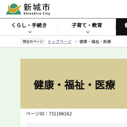
こ
の
ペ
くらし・手続き
子育て・教育
ー
ジ
トップページ
健康・福祉・医療
の
現在のページ
先
頭
で
す
健康・福祉・医療
ページID：751166162