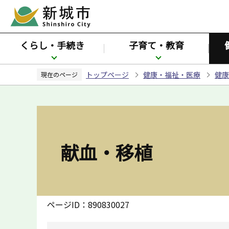
こ
の
ペ
くらし・手続き
子育て・教育
ー
ジ
トップページ
健康・福祉・医療
健康
の
現在のページ
先
頭
で
す
献血・移植
ページID：890830027