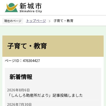
こ
の
ペ
トップページ
子育て・教育
現在のページ
ー
ジ
の
先
子育て・教育
頭
で
す
ページID：476304427
新着情報
2026年8月6日
「しんしろ助産所だより」記事投稿しました
2026年7月30日