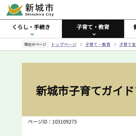
こ
の
ペ
くらし・手続き
子育て・教育
ー
ジ
トップページ
子育て・教育
子育て支
の
現在のページ
先
頭
で
す
新城市子育てガイド
ページID：103109275