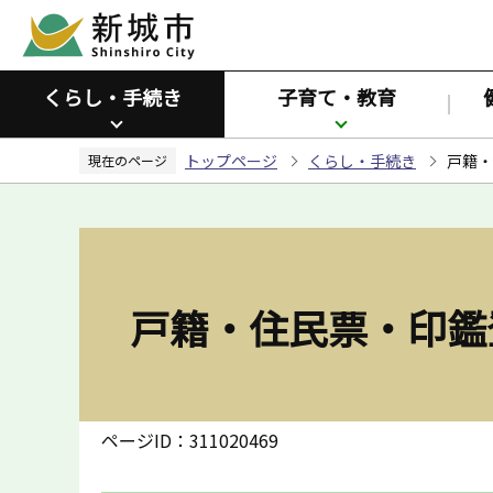
こ
の
ペ
くらし・手続き
子育て・教育
ー
ジ
トップページ
くらし・手続き
戸籍・
の
現在のページ
先
頭
で
す
戸籍・住民票・印鑑
ページID：311020469