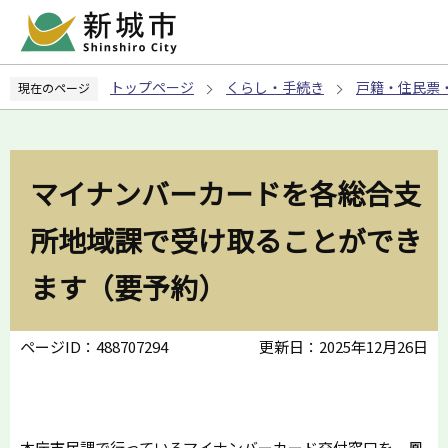
こ
の
ペ
トップページ
くらし・手続き
戸籍・住民票
現在のページ
ー
ジ
の
先
マイナンバーカードを各総合支
頭
で
所地域課で受け取ることができ
す
ます（要予約）
ページID：488707294
更新日：2025年12月26日
本庁市民課で行っているマイナンバーカード交付窓口を、鳳