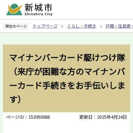
こ
の
ペ
トップページ
くらし・手続き
戸籍・住民票
現在のページ
ー
ジ
の
先
マイナンバーカード駆けつけ隊
頭
で
（来庁が困難な方のマイナンバ
す
ーカード手続きをお手伝いしま
す）
ページID：153993688
更新日：2025年4月24日