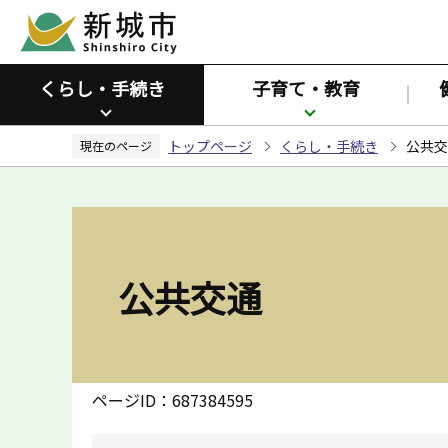
こ
の
ペ
くらし・手続き
子育て・教育
ー
ジ
トップページ
くらし・手続き
公共交
の
現在のページ
先
頭
で
す
公共交通
ページID：687384595