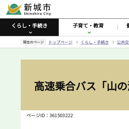
こ
の
ペ
くらし・手続き
子育て・教育
ー
ジ
トップページ
くらし・手続き
公共交
の
現在のページ
先
頭
で
す
高速乗合バス「山の
ページID：361503222