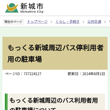
こ
の
ペ
トップページ
くらし・手続き
公共交通
現在のページ
ー
ジ
の
先
もっくる新城周辺バス停利用者
頭
で
用の駐車場
す
ページID：737224127
更新日：2024年8月1日
もっくる新城周辺のバス利用者用
の駐車場について