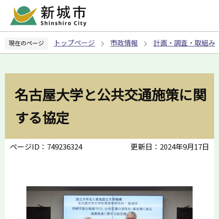
こ
の
ペ
トップページ
市政情報
計画・調査・取組み
現在のページ
ー
ジ
の
先
名古屋大学と公共交通施策に関
頭
で
する協定
す
ページID：749236324
更新日：2024年9月17日