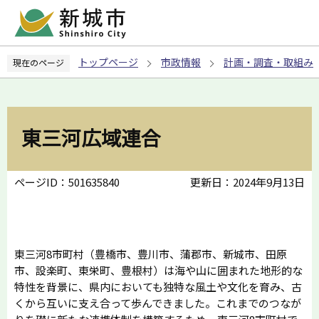
こ
の
ペ
トップページ
市政情報
計画・調査・取組み
現在のページ
ー
ジ
の
先
東三河広域連合
頭
で
す
ページID：501635840
更新日：2024年9月13日
東三河8市町村（豊橋市、豊川市、蒲郡市、新城市、田原
市、設楽町、東栄町、豊根村）は海や山に囲まれた地形的な
特性を背景に、県内においても独特な風土や文化を育み、古
くから互いに支え合って歩んできました。これまでのつなが