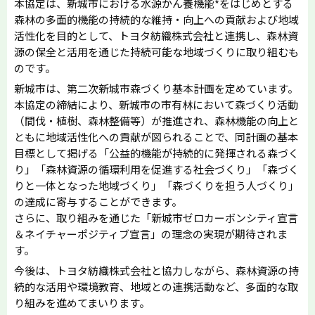
本協定は、新城市における水源かん養機能*をはじめとする
森林の多面的機能の持続的な維持・向上への貢献および地域
活性化を目的として、トヨタ紡織株式会社と連携し、森林資
源の保全と活用を通じた持続可能な地域づくりに取り組むも
のです。
新城市は、第二次新城市森づくり基本計画を定めています。
本協定の締結により、新城市の市有林において森づくり活動
（間伐・植樹、森林整備等）が推進され、森林機能の向上と
ともに地域活性化への貢献が図られることで、同計画の基本
目標として掲げる「公益的機能が持続的に発揮される森づく
り」「森林資源の循環利用を促進する社会づくり」「森づく
りと一体となった地域づくり」「森づくりを担う人づくり」
の達成に寄与することができます。
さらに、取り組みを通じた「新城市ゼロカーボンシティ宣言
＆ネイチャーポジティブ宣言」の理念の実現が期待されま
す。
今後は、トヨタ紡織株式会社と協力しながら、森林資源の持
続的な活用や環境教育、地域との連携活動など、多面的な取
り組みを進めてまいります。