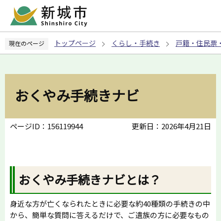
こ
の
ペ
トップページ
くらし・手続き
戸籍・住民票
現在のページ
ー
ジ
の
先
おくやみ手続きナビ
頭
で
す
ページID：156119944
更新日：2026年4月21日
おくやみ手続きナビとは？
身近な方が亡くなられたときに必要な約40種類の手続きの中
から、簡単な質問に答えるだけで、ご遺族の方に必要なもの