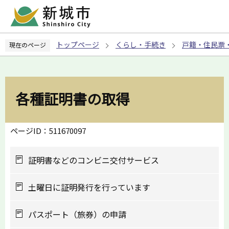
こ
の
ペ
トップページ
くらし・手続き
戸籍・住民票
現在のページ
ー
ジ
の
先
各種証明書の取得
頭
で
す
ページID：511670097
証明書などのコンビニ交付サービス
土曜日に証明発行を行っています
パスポート（旅券）の申請