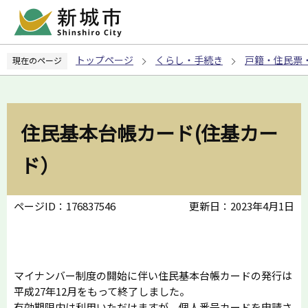
こ
の
ペ
トップページ
くらし・手続き
戸籍・住民票
現在のページ
ー
ジ
の
先
住民基本台帳カード(住基カー
頭
で
ド）
す
ページID：176837546
更新日：2023年4月1日
マイナンバー制度の開始に伴い住民基本台帳カードの発行は
平成27年12月をもって終了しました。
有効期限内は利用いただけますが、個人番号カードを申請さ