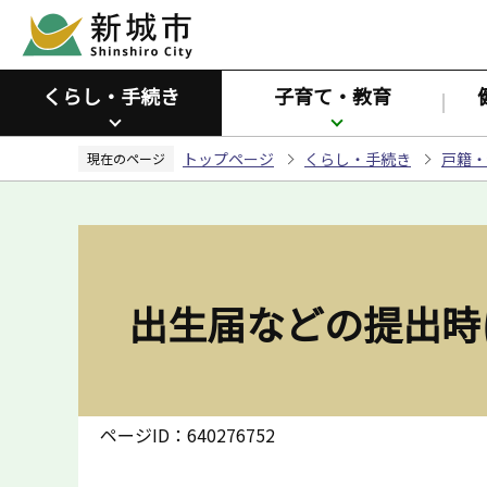
こ
の
ペ
くらし・手続き
子育て・教育
ー
ジ
トップページ
くらし・手続き
戸籍・
の
現在のページ
先
頭
で
す
出生届などの提出時
ページID：640276752