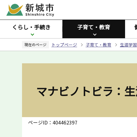
こ
の
ペ
くらし・手続き
子育て・教育
ー
ジ
トップページ
子育て・教育
生涯学習
の
現在のページ
先
頭
で
す
マナビノトビラ：生
ページID：404462397