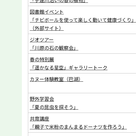
「宇連川沿いの春の植物」
図書館イベント
「チビボールを使って楽しく動いて健康づくり
（外部サイト）
ジオツアー
「川原の石の観察会」
春の特別展
「遥かなる星空」ギャラリートーク
カヌー体験教室（巴湖）
野外学習会
「夏の昆虫を探そう」
共育講座
「親子で米粉のまんまるドーナツを作ろう」