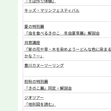
「そば作り体験」
キッズ・マリンフェスティバル
夏の特別展
「虫を食べるきのこ 冬虫夏草展」解説会
共育講座
「家の花や草・木を染めようーどんな色に染ま
かな？ー」
豊川カヌーツーリング
初秋の特別展
「きのこ展」同定・解説会
ジオツアー
「地形図を読む」