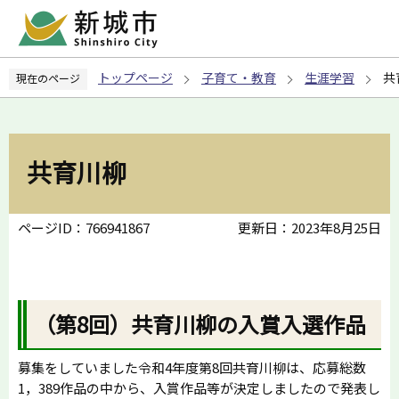
こ
の
ペ
トップページ
子育て・教育
生涯学習
共
現在のページ
ー
ジ
の
先
共育川柳
頭
で
す
ページID：766941867
更新日：2023年8月25日
（第8回）共育川柳の入賞入選作品
募集をしていました令和4年度第8回共育川柳は、応募総数
1，389作品の中から、入賞作品等が決定しましたので発表し