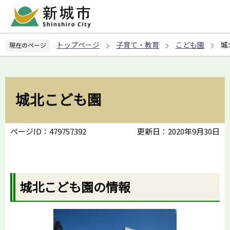
こ
の
ペ
トップページ
子育て・教育
こども園
城
現在のページ
ー
ジ
の
先
城北こども園
頭
で
す
ページID：479757392
更新日：2020年9月30日
城北こども園の情報