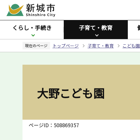
こ
の
ペ
くらし・手続き
子育て・教育
ー
ジ
トップページ
子育て・教育
こども園
の
現在のページ
先
頭
で
す
大野こども園
ページID：508869357