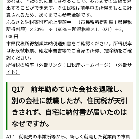
あれば、下記の式に当てはめることで、おおよその金額を算
出することができます。※住民税は前年中の所得をもとに計
算されるため、あくまでも参考金額です。
ふるさと納税寄附可能上限額＝［（市民税所得割額＋県民税
所得割額）×20％］÷（90％ー所得税率×1．021）＋2，
000円
市県民税所得割額は納税通知書をご確認ください。所得税率
は源泉徴収票、確定申告書等でご自身の所得、控除額をご確
認ください。
所得税の税率（外部リンク：国税庁ホームページ）（外部サ
イト）
Q17 前年勤めていた会社を退職し、
別の会社に就職したが、住民税が天引
きされず、自宅に納付書が届いたのは
なぜですか。
A17 就職先の事業所等から、新しく就職した従業員の市県