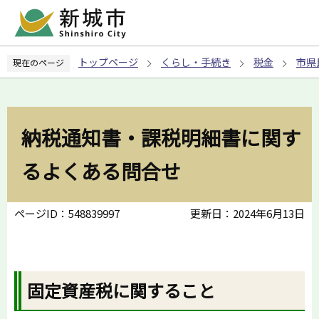
こ
の
ペ
トップページ
くらし・手続き
税金
市県
現在のページ
ー
ジ
の
先
納税通知書・課税明細書に関す
頭
で
るよくある問合せ
す
ページID：548839997
更新日：2024年6月13日
固定資産税に関すること