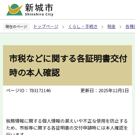
こ
の
ペ
トップページ
くらし・手続き
税金
各種
現在のページ
ー
ジ
の
先
市税などに関する各証明書交付
頭
で
時の本人確認
す
ページID：783171146
更新日：2025年12月1日
税務情報に関する個人情報の漏えいや不正な使用を防止する
ため、市税等に関する各証明書の交付申請時には本人確認を
行います