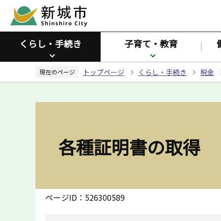
こ
の
ペ
くらし・手続き
子育て・教育
ー
ジ
トップページ
くらし・手続き
税金
の
現在のページ
先
頭
で
す
各種証明書の取得
ページID：526300589