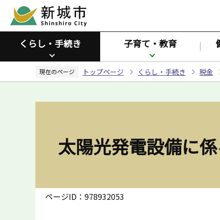
こ
の
ペ
くらし・手続き
子育て・教育
ー
ジ
トップページ
くらし・手続き
税金
の
現在のページ
先
頭
で
す
太陽光発電設備に係
ページID：978932053