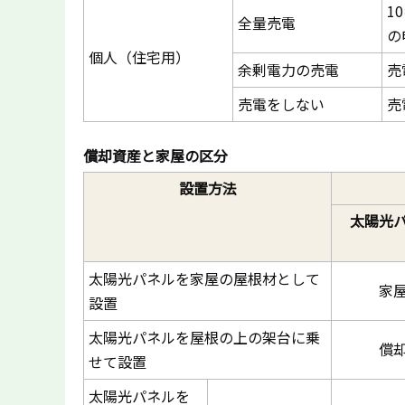
1
全量売電
の
個人（住宅用）
余剰電力の売電
売
売電をしない
売
償却資産と家屋の区分
設置方法
太陽光
太陽光パネルを家屋の屋根材として
家
設置
太陽光パネルを屋根の上の架台に乗
償
せて設置
太陽光パネルを