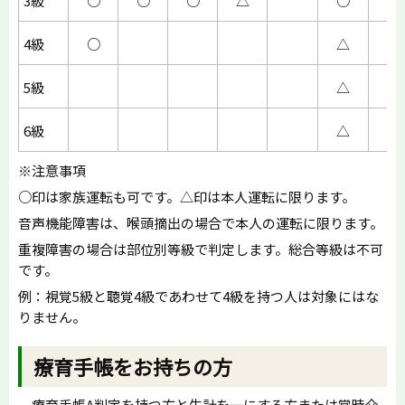
3級
○
○
○
△
○
○
4級
○
△
5級
△
△
6級
△
※注意事項
○印は家族運転も可です。△印は本人運転に限ります。
音声機能障害は、喉頭摘出の場合で本人の運転に限ります。
重複障害の場合は部位別等級で判定します。総合等級は不可
です。
例：視覚5級と聴覚4級であわせて4級を持つ人は対象にはな
りません。
療育手帳をお持ちの方
療育手帳A判定を持つ方と生計を一にする方または常時介