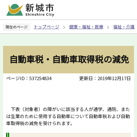
こ
の
ペ
トップページ
健康・福祉・医療
福祉・介護
現在のページ
ー
ジ
の
先
自動車税・自動車取得税の減免
頭
で
す
ページID：537254834
更新日：2019年12月17日
下表（対象者）の障がいに該当する人が通学、通院、また
は生業のために使用する自動車について自動車税および自動
車取得税の減免を受けられます。