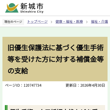
こ
の
ペ
トップページ
健康・福祉・医療
福祉・介護
現在のページ
ー
ジ
の
先
旧優生保護法に基づく優生手術
頭
で
等を受けた方に対する補償金等
す
の支給
ページID：120747734
更新日：2026年4月30日