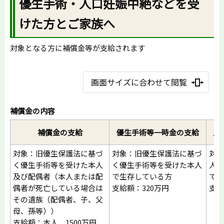
優生手術・人口妊娠中絶などを受
けた方とご家族へ
対象となる方に補償金等が支給されます
画面サイズに合わせて閲覧
補償金の内容
補償金の支給
優生手術等一時金の支給
人
対象：旧優生保護法に基づ
対象：旧優生保護法に基づ
対象
く優生手術等を受けた本人
く優生手術等を受けた本人
人工
及び配偶者（本人または配
で生存している方
で生
偶者が死亡している場合は
支給額：320万円
支給
その遺族（配偶者、子、父
母、孫等））
支給額：本人 1500万円