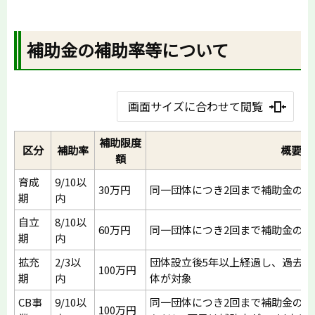
補助金の補助率等について
画面サイズに合わせて閲覧
補助限度
区分
補助率
概要
額
育成
9/10以
30万円
同一団体につき2回まで補助金の交
期
内
自立
8/10以
60万円
同一団体につき2回まで補助金の交
期
内
拡充
2/3以
団体設立後5年以上経過し、過去
100万円
期
内
体が対象
CB事
9/10以
同一団体につき2回まで補助金の交
100万円