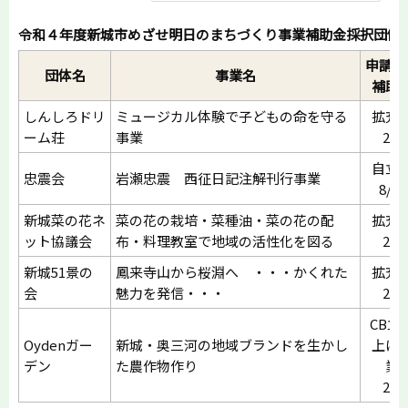
令和４年度新城市めざせ明日のまちづくり事業補助金採択団体
申請区
団体名
事業名
補助
しんしろドリ
ミュージカル体験で子どもの命を守る
拡充
ーム荘
事業
2/3
自立
忠震会
岩瀬忠震 西征日記注解刊行事業
8/10
新城菜の花ネ
菜の花の栽培・菜種油・菜の花の配
拡充
ット協議会
布・料理教室で地域の活性化を図る
2/3
新城51景の
鳳来寺山から桜淵へ ・・・かくれた
拡充
会
魅力を発信・・・
2/3
CB立
Oydenガー
新城・奥三河の地域ブランドを生かし
上げ
デン
た農作物作り
業
2/3