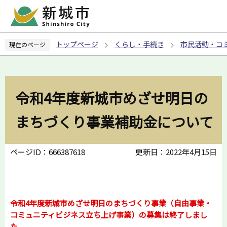
こ
の
ペ
トップページ
くらし・手続き
市民活動・コ
現在のページ
ー
ジ
の
先
令和4年度新城市めざせ明日の
頭
で
まちづくり事業補助金について
す
ページID：666387618
更新日：2022年4月15日
令和4年度新城市めざせ明日のまちづくり事業（自由事業・
コミュニティビジネス立ち上げ事業）の募集は終了しまし
た。