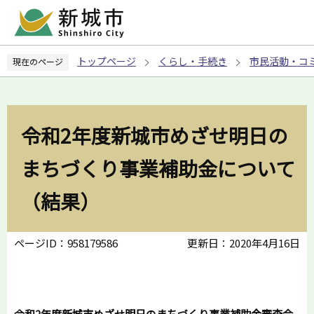
こ
の
ペ
トップページ
くらし・手続き
市民活動・コ
現在のページ
ー
ジ
の
先
令和2年度新城市めざせ明日の
頭
で
まちづくり事業補助金について
す
（結果）
ページID：958179586
更新日：2020年4月16日
令和2年度新城市めざせ明日のまちづくり事業補助金審査会