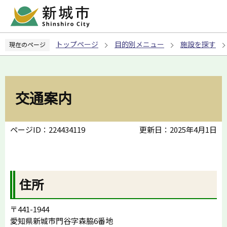
こ
の
ペ
トップページ
目的別メニュー
施設を探す
現在のページ
ー
ジ
の
先
交通案内
頭
で
す
ページID：224434119
更新日：2025年4月1日
住所
〒441-1944
愛知県新城市門谷字森脇6番地