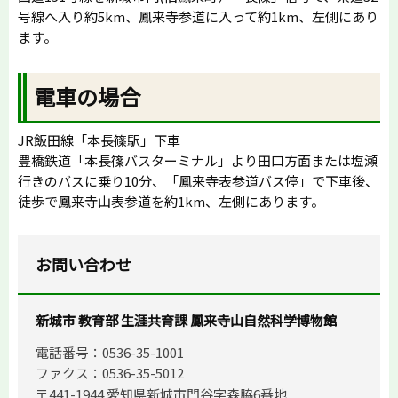
号線へ入り約5km、鳳来寺参道に入って約1km、左側にあり
ます。
電車の場合
JR飯田線「本長篠駅」下車
豊橋鉄道「本長篠バスターミナル」より田口方面または塩瀬
行きのバスに乗り10分、「鳳来寺表参道バス停」で下車後、
徒歩で鳳来寺山表参道を約1km、左側にあります。
お問い合わせ
新城市 教育部 生涯共育課 鳳来寺山自然科学博物館
電話番号：0536-35-1001
ファクス：0536-35-5012
〒441-1944 愛知県新城市門谷字森脇6番地