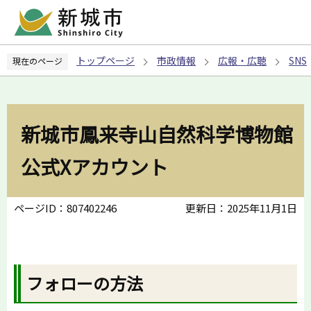
こ
の
ペ
トップページ
市政情報
広報・広聴
SNS
現在のページ
ー
ジ
の
先
新城市鳳来寺山自然科学博物館
頭
で
公式Xアカウント
す
ページID：807402246
更新日：2025年11月1日
フォローの方法