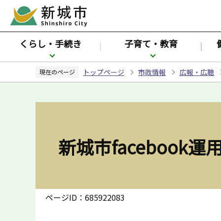
こ
の
ペ
くらし・手続き
子育て・教育
ー
ジ
トップページ
市政情報
広報・広聴
の
現在のページ
先
頭
で
す
新城市facebook
ページID：685922083