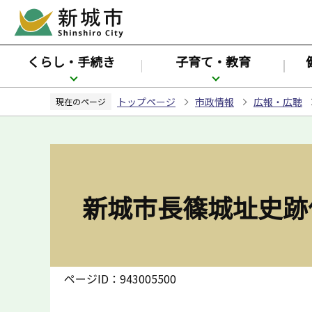
こ
の
ペ
くらし・手続き
子育て・教育
ー
ジ
トップページ
市政情報
広報・広聴
の
現在のページ
先
頭
で
す
新城市長篠城址史跡保
ページID：943005500