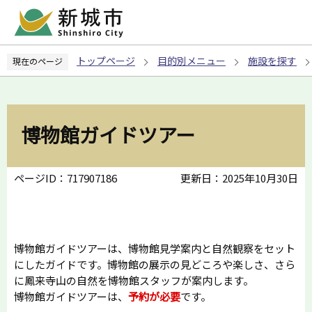
こ
の
ペ
トップページ
目的別メニュー
施設を探す
現在のページ
ー
ジ
の
先
博物館ガイドツアー
頭
で
す
ページID：717907186
更新日：2025年10月30日
博物館ガイドツアーは、博物館見学案内と自然観察をセット
にしたガイドです。博物館の展示の見どころや楽しさ、さら
に鳳来寺山の自然を博物館スタッフが案内します。
博物館ガイドツアーは、
予約が必要
です。